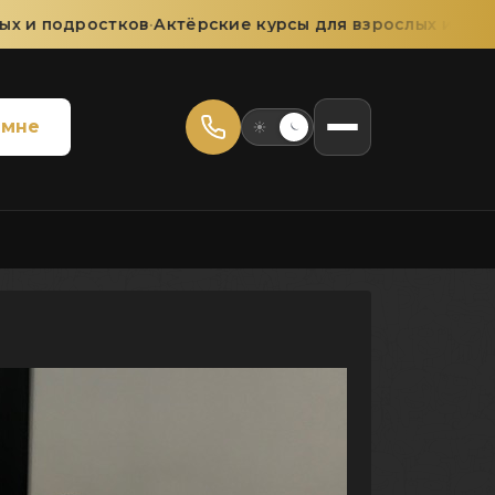
х и подростков
·
Актёрские курсы для взрослых и подр
 мне