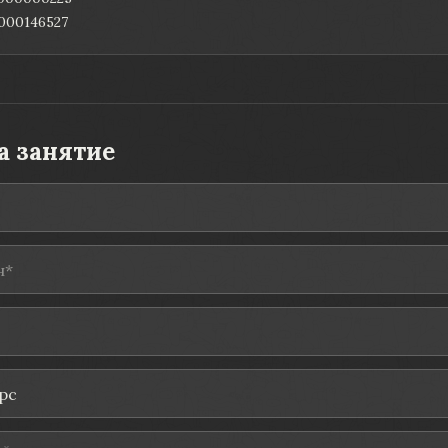
000146527
а занятие