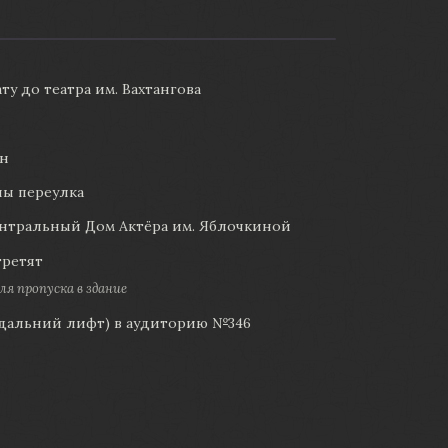
ту до театра им. Вахтангова
ин
ны переулка
ентральный Дом Актёра им. Яблочкиной
третят
я пропуска в здание
(дальний лифт) в аудиторию №346