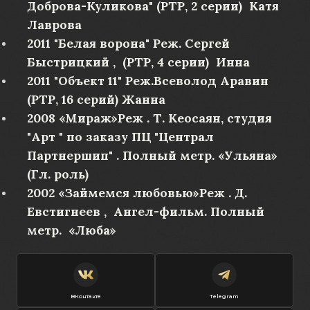
Доброва-Куликова" (РТР, 2 серии) Катя
Лаврова
2011 "Белая ворона" Реж. Сергей
Быстрицкий , (РТР, 4 серии) Инна
2011 "Объект 11" Реж.Всеволод Аравин
(РТР, 16 серий) Жанна
2008 «Мираж»Реж . Т. Кеосаян, студия
"Арт " по заказу ПЦ "Централ
Партнершип" . Полный метр. «Ульяна»
(Гл. роль)
2002 «Займемся любовью»Реж . Д.
Евстигнеев , Ангел-фильм. Полный
метр. «Люба»
ВКонтакте
Telegram