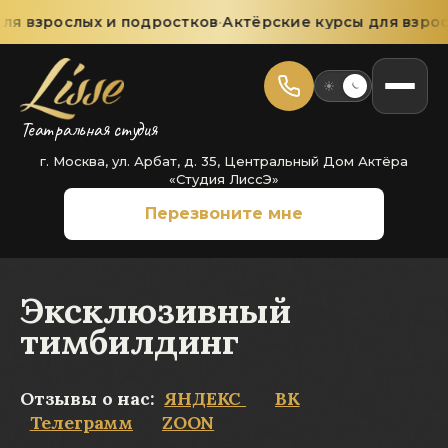
я взрослых и подростков
·
Актёрские курсы для взросл
Театральная студия
г. Москва, ул. Арбат, д. 35, Центральный Дом Актёра
«Студия ЛиссЭ»
Перезвоните мне
Эксклюзивный
тимбилдинг
Отзывы о нас:
ЯНДЕКС
ВК
Телеграмм
ZOON